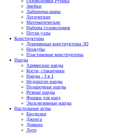
Головоломки Рубика
Змейки
Лабирины-шары
Логические
Математические
Наборы головоломок
Петли-узлы
Конструкторы
Деревянные конструкторы 3D
Неокубы
Пластиковые конструкторы
Нарды
Армянские нарды
Кости, стаканчики
Нарды - 3 в 1
Недорогие нарды
Подарочные нарды
Резные нарды
Фишки для нард
Эксклюзивные нарды
Настольные игры
Бродилки
Дженга
Домино
Лото