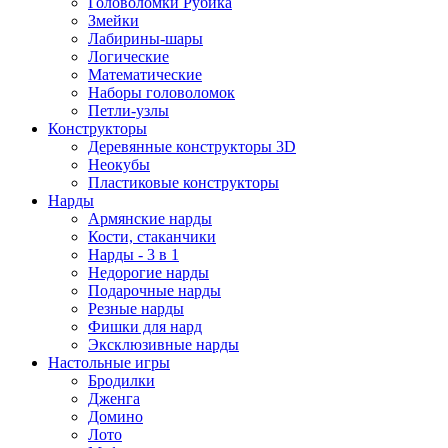
Головоломки Рубика
Змейки
Лабирины-шары
Логические
Математические
Наборы головоломок
Петли-узлы
Конструкторы
Деревянные конструкторы 3D
Неокубы
Пластиковые конструкторы
Нарды
Армянские нарды
Кости, стаканчики
Нарды - 3 в 1
Недорогие нарды
Подарочные нарды
Резные нарды
Фишки для нард
Эксклюзивные нарды
Настольные игры
Бродилки
Дженга
Домино
Лото