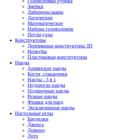
Головоломки Рубика
Змейки
Лабирины-шары
Логические
Математические
Наборы головоломок
Петли-узлы
Конструкторы
Деревянные конструкторы 3D
Неокубы
Пластиковые конструкторы
Нарды
Армянские нарды
Кости, стаканчики
Нарды - 3 в 1
Недорогие нарды
Подарочные нарды
Резные нарды
Фишки для нард
Эксклюзивные нарды
Настольные игры
Бродилки
Дженга
Домино
Лото