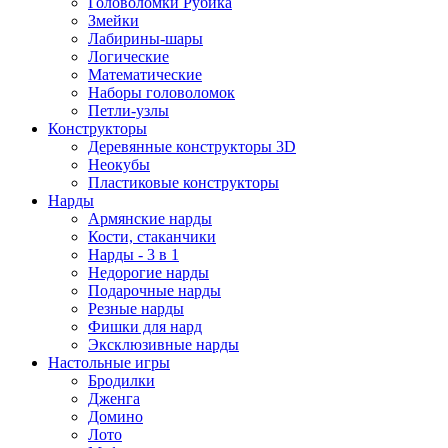
Головоломки Рубика
Змейки
Лабирины-шары
Логические
Математические
Наборы головоломок
Петли-узлы
Конструкторы
Деревянные конструкторы 3D
Неокубы
Пластиковые конструкторы
Нарды
Армянские нарды
Кости, стаканчики
Нарды - 3 в 1
Недорогие нарды
Подарочные нарды
Резные нарды
Фишки для нард
Эксклюзивные нарды
Настольные игры
Бродилки
Дженга
Домино
Лото