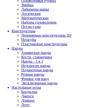
Головоломки Рубика
Змейки
Лабирины-шары
Логические
Математические
Наборы головоломок
Петли-узлы
Конструкторы
Деревянные конструкторы 3D
Неокубы
Пластиковые конструкторы
Нарды
Армянские нарды
Кости, стаканчики
Нарды - 3 в 1
Недорогие нарды
Подарочные нарды
Резные нарды
Фишки для нард
Эксклюзивные нарды
Настольные игры
Бродилки
Дженга
Домино
Лото