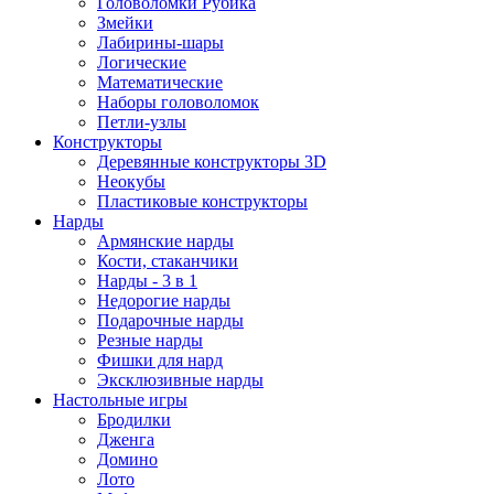
Головоломки Рубика
Змейки
Лабирины-шары
Логические
Математические
Наборы головоломок
Петли-узлы
Конструкторы
Деревянные конструкторы 3D
Неокубы
Пластиковые конструкторы
Нарды
Армянские нарды
Кости, стаканчики
Нарды - 3 в 1
Недорогие нарды
Подарочные нарды
Резные нарды
Фишки для нард
Эксклюзивные нарды
Настольные игры
Бродилки
Дженга
Домино
Лото