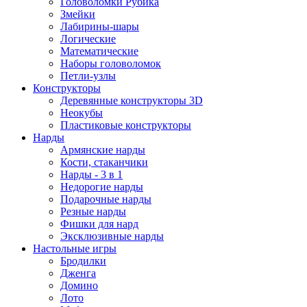
Головоломки Рубика
Змейки
Лабирины-шары
Логические
Математические
Наборы головоломок
Петли-узлы
Конструкторы
Деревянные конструкторы 3D
Неокубы
Пластиковые конструкторы
Нарды
Армянские нарды
Кости, стаканчики
Нарды - 3 в 1
Недорогие нарды
Подарочные нарды
Резные нарды
Фишки для нард
Эксклюзивные нарды
Настольные игры
Бродилки
Дженга
Домино
Лото