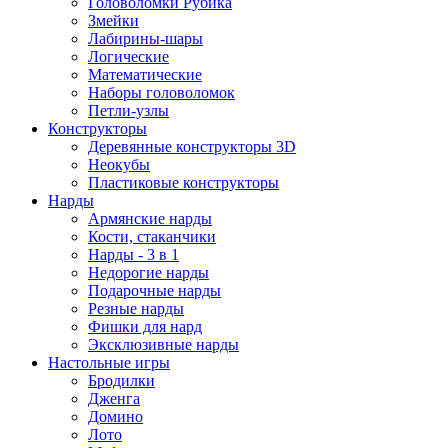
Головоломки Рубика
Змейки
Лабирины-шары
Логические
Математические
Наборы головоломок
Петли-узлы
Конструкторы
Деревянные конструкторы 3D
Неокубы
Пластиковые конструкторы
Нарды
Армянские нарды
Кости, стаканчики
Нарды - 3 в 1
Недорогие нарды
Подарочные нарды
Резные нарды
Фишки для нард
Эксклюзивные нарды
Настольные игры
Бродилки
Дженга
Домино
Лото