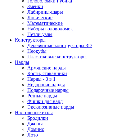
Головоломки Рубика
Змейки
Лабирины-шары
Логические
Математические
Наборы головоломок
Петли-узлы
Конструкторы
Деревянные конструкторы 3D
Неокубы
Пластиковые конструкторы
Нарды
Армянские нарды
Кости, стаканчики
Нарды - 3 в 1
Недорогие нарды
Подарочные нарды
Резные нарды
Фишки для нард
Эксклюзивные нарды
Настольные игры
Бродилки
Дженга
Домино
Лото