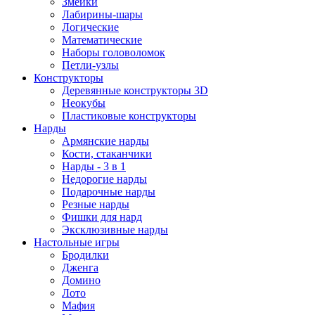
Змейки
Лабирины-шары
Логические
Математические
Наборы головоломок
Петли-узлы
Конструкторы
Деревянные конструкторы 3D
Неокубы
Пластиковые конструкторы
Нарды
Армянские нарды
Кости, стаканчики
Нарды - 3 в 1
Недорогие нарды
Подарочные нарды
Резные нарды
Фишки для нард
Эксклюзивные нарды
Настольные игры
Бродилки
Дженга
Домино
Лото
Мафия