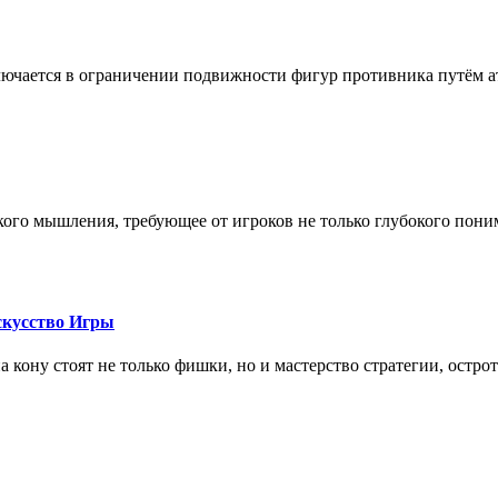
лючается в ограничении подвижности фигур противника путём ат
кого мышления, требующее от игроков не только глубокого пони
скусство Игры
на кону стоят не только фишки, но и мастерство стратегии, остро