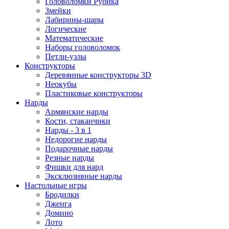
Головоломки Рубика
Змейки
Лабирины-шары
Логические
Математические
Наборы головоломок
Петли-узлы
Конструкторы
Деревянные конструкторы 3D
Неокубы
Пластиковые конструкторы
Нарды
Армянские нарды
Кости, стаканчики
Нарды - 3 в 1
Недорогие нарды
Подарочные нарды
Резные нарды
Фишки для нард
Эксклюзивные нарды
Настольные игры
Бродилки
Дженга
Домино
Лото