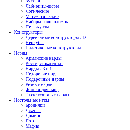
Змейки
Лабирины-шары
Логические
Математические
Наборы головоломок
Петли-узлы
Конструкторы
Деревянные конструкторы 3D
Неокубы
Пластиковые конструкторы
Нарды
Армянские нарды
Кости, стаканчики
Нарды - 3 в 1
Недорогие нарды
Подарочные нарды
Резные нарды
Фишки для нард
Эксклюзивные нарды
Настольные игры
Бродилки
Дженга
Домино
Лото
Мафия