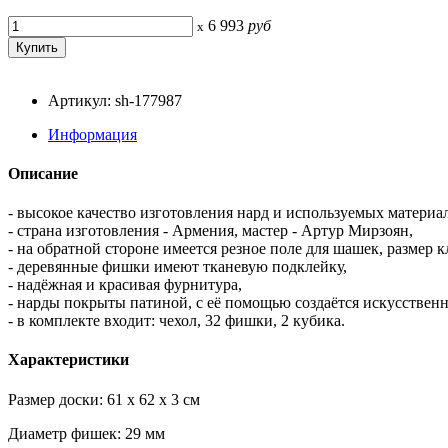
6 993
руб
x
Артикул: sh-177987
Информация
Описание
- высокое качество изготовления нард и используемых материал
- страна изготовления - Армения, мастер - Артур Мирзоян,
- на обратной стороне имеется резное поле для шашек, размер
- деревянные фишки имеют тканевую подклейку,
- надёжная и красивая фурнитура,
- нарды покрыты патиной, с её помощью создаётся искусствен
- в комплекте входит: чехол, 32 фишки, 2 кубика.
Характеристики
Размер доски: 61 x 62 x 3 см
Диаметр фишек: 29 мм