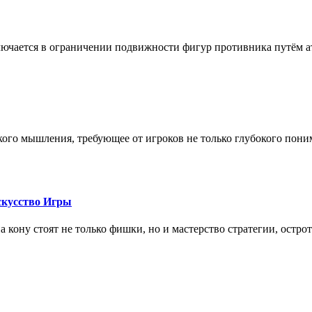
лючается в ограничении подвижности фигур противника путём ат
кого мышления, требующее от игроков не только глубокого пони
скусство Игры
на кону стоят не только фишки, но и мастерство стратегии, остро