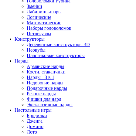
Головоломки Рубика
Змейки
Лабирины-шары
Логические
Математические
Наборы головоломок
Петли-узлы
Конструкторы
Деревянные конструкторы 3D
Неокубы
Пластиковые конструкторы
Нарды
Армянские нарды
Кости, стаканчики
Нарды - 3 в 1
Недорогие нарды
Подарочные нарды
Резные нарды
Фишки для нард
Эксклюзивные нарды
Настольные игры
Бродилки
Дженга
Домино
Лото