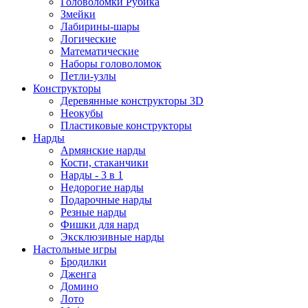
Головоломки Рубика
Змейки
Лабирины-шары
Логические
Математические
Наборы головоломок
Петли-узлы
Конструкторы
Деревянные конструкторы 3D
Неокубы
Пластиковые конструкторы
Нарды
Армянские нарды
Кости, стаканчики
Нарды - 3 в 1
Недорогие нарды
Подарочные нарды
Резные нарды
Фишки для нард
Эксклюзивные нарды
Настольные игры
Бродилки
Дженга
Домино
Лото