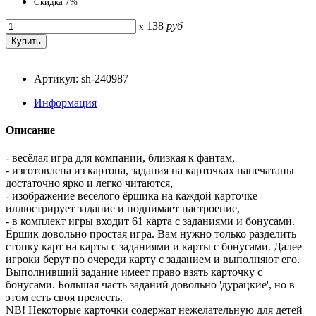
Скидка 7%
138
руб
x
Артикул: sh-240987
Информация
Описание
- весёлая игра для компании, близкая к фантам,
- изготовлена из картона, задания на карточках напечатаны
достаточно ярко и легко читаются,
- изображение весёлого ёршика на каждой карточке
иллюстрирует задание и поднимает настроение,
- в комплект игры входит 61 карта с заданиями и бонусами.
Ёршик довольно простая игра. Вам нужно только разделить
стопку карт на карты с заданиями и карты с бонусами. Далее
игроки берут по очереди карту с заданием и выполняют его.
Выполнивший задание имеет право взять карточку с
бонусами. Большая часть заданий довольно 'дурацкие', но в
этом есть своя прелесть.
NB! Некоторые карточки содержат нежелательную для детей