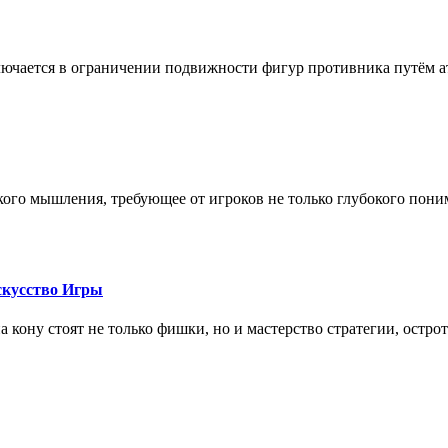
лючается в ограничении подвижности фигур противника путём ат
кого мышления, требующее от игроков не только глубокого пони
скусство Игры
на кону стоят не только фишки, но и мастерство стратегии, остро