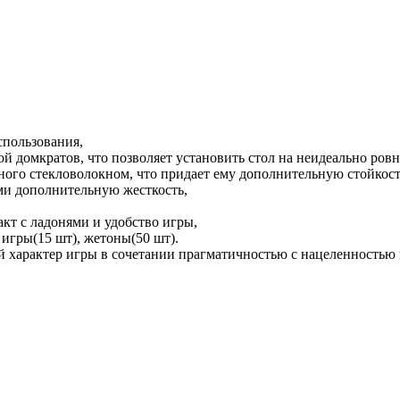
спользования,
й домкратов, что позволяет установить стол на неидеально ров
ного стекловолокном, что придает ему дополнительную стойкост
ми дополнительную жесткость,
акт с ладонями и удобство игры,
 игры(15 шт), жетоны(50 шт).
характер игры в сочетании прагматичностью с нацеленностью на