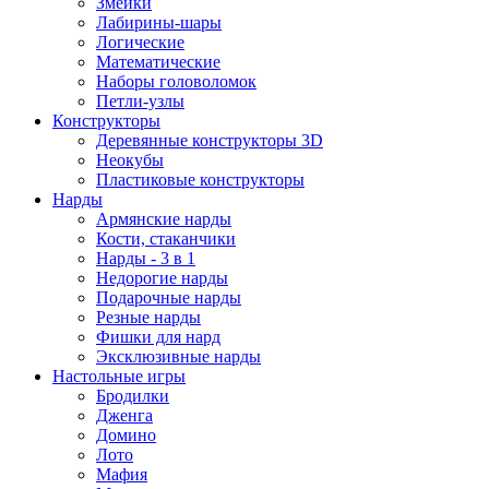
Змейки
Лабирины-шары
Логические
Математические
Наборы головоломок
Петли-узлы
Конструкторы
Деревянные конструкторы 3D
Неокубы
Пластиковые конструкторы
Нарды
Армянские нарды
Кости, стаканчики
Нарды - 3 в 1
Недорогие нарды
Подарочные нарды
Резные нарды
Фишки для нард
Эксклюзивные нарды
Настольные игры
Бродилки
Дженга
Домино
Лото
Мафия