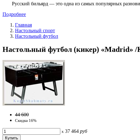
Русский бильярд — это одна из самых популярных разнови
Подробнее
Главная
Настольный спорт
Настольный футбол
Настольный футбол (кикер) «Madrid» /К
44 600
Скидка 16%
37 464
руб
x