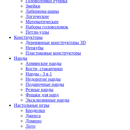
Головоломки Рубика
Змейки
Лабирины-шары
Логические
Математические
Наборы головоломок
Петли-узлы
Конструкторы
Деревянные конструкторы 3D
Неокубы
Пластиковые конструкторы
Нарды
Армянские нарды
Кости, стаканчики
Нарды - 3 в 1
Недорогие нарды
Подарочные нарды
Резные нарды
Фишки для нард
Эксклюзивные нарды
Настольные игры
Бродилки
Дженга
Домино
Лото