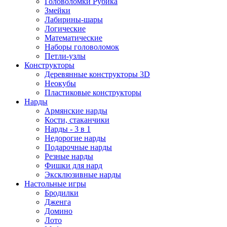
Головоломки Рубика
Змейки
Лабирины-шары
Логические
Математические
Наборы головоломок
Петли-узлы
Конструкторы
Деревянные конструкторы 3D
Неокубы
Пластиковые конструкторы
Нарды
Армянские нарды
Кости, стаканчики
Нарды - 3 в 1
Недорогие нарды
Подарочные нарды
Резные нарды
Фишки для нард
Эксклюзивные нарды
Настольные игры
Бродилки
Дженга
Домино
Лото