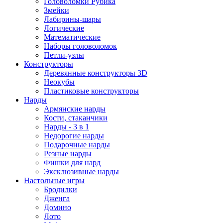
Головоломки Рубика
Змейки
Лабирины-шары
Логические
Математические
Наборы головоломок
Петли-узлы
Конструкторы
Деревянные конструкторы 3D
Неокубы
Пластиковые конструкторы
Нарды
Армянские нарды
Кости, стаканчики
Нарды - 3 в 1
Недорогие нарды
Подарочные нарды
Резные нарды
Фишки для нард
Эксклюзивные нарды
Настольные игры
Бродилки
Дженга
Домино
Лото