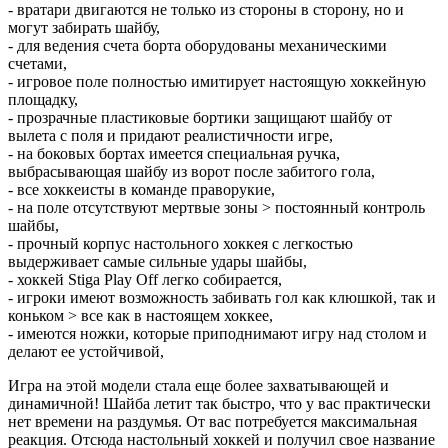
- вратари двигаются не только из стороны в сторону, но и
могут забирать шайбу,
- для ведения счета борта оборудованы механическими
счетами,
- игровое поле полностью имитирует настоящую хоккейную
площадку,
- прозрачные пластиковые бортики защищают шайбу от
вылета с поля и придают реалистичности игре,
- на боковых бортах имеется специальная ручка,
выбрасывающая шайбу из ворот после забитого гола,
- все хоккеисты в команде праворукие,
- на поле отсутствуют мертвые зоны > постоянный контроль
шайбы,
- прочный корпус настольного хоккея с легкостью
выдерживает самые сильные удары шайбы,
- хоккей Stiga Play Off легко собирается,
- игроки имеют возможность забивать гол как клюшкой, так и
коньком > все как в настоящем хоккее,
- имеются ножки, которые приподнимают игру над столом и
делают ее устойчивой,
Игра на этой модели стала еще более захватывающей и
динамичной! Шайба летит так быстро, что у вас практически
нет времени на раздумья. От вас потребуется максимальная
реакция. Отсюда настольный хоккей и получил свое название