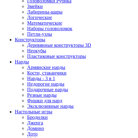
Головоломки Рубика
Змейки
Лабирины-шары
Логические
Математические
Наборы головоломок
Петли-узлы
Конструкторы
Деревянные конструкторы 3D
Неокубы
Пластиковые конструкторы
Нарды
Армянские нарды
Кости, стаканчики
Нарды - 3 в 1
Недорогие нарды
Подарочные нарды
Резные нарды
Фишки для нард
Эксклюзивные нарды
Настольные игры
Бродилки
Дженга
Домино
Лото