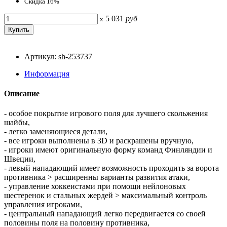
Скидка 16%
5 031
руб
x
Артикул: sh-253737
Информация
Описание
- особое покрытие игрового поля для лучшего скольжения
шайбы,
- легко заменяющиеся детали,
- все игроки выполнены в 3D и раскрашены вручную,
- игроки имеют оригинальную форму команд Финляндии и
Швеции,
- левый нападающий имеет возможность проходить за ворота
противника > расширенны варианты развития атаки,
- управление хоккеистами при помощи нейлоновых
шестеренок и стальных жердей > максимальный контроль
управления игроками,
- центральный нападающий легко передвигается со своей
половины поля на половину противника,