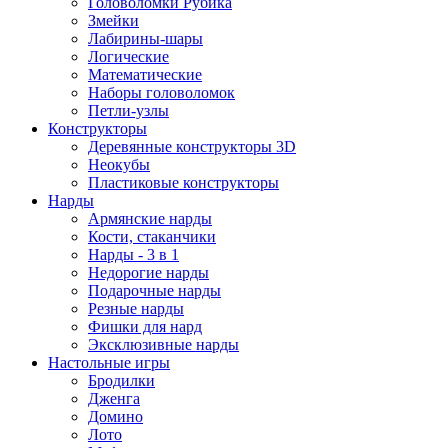
Головоломки Рубика
Змейки
Лабирины-шары
Логические
Математические
Наборы головоломок
Петли-узлы
Конструкторы
Деревянные конструкторы 3D
Неокубы
Пластиковые конструкторы
Нарды
Армянские нарды
Кости, стаканчики
Нарды - 3 в 1
Недорогие нарды
Подарочные нарды
Резные нарды
Фишки для нард
Эксклюзивные нарды
Настольные игры
Бродилки
Дженга
Домино
Лото