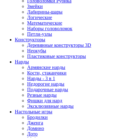
Головоломки Рубика
Змейки
Лабирины-шары
Логические
Математические
Наборы головоломок
Петли-узлы
Конструкторы
Деревянные конструкторы 3D
Неокубы
Пластиковые конструкторы
Нарды
Армянские нарды
Кости, стаканчики
Нарды - 3 в 1
Недорогие нарды
Подарочные нарды
Резные нарды
Фишки для нард
Эксклюзивные нарды
Настольные игры
Бродилки
Дженга
Домино
Лото