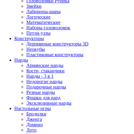
Головоломки Рубика
Змейки
Лабирины-шары
Логические
Математические
Наборы головоломок
Петли-узлы
Конструкторы
Деревянные конструкторы 3D
Неокубы
Пластиковые конструкторы
Нарды
Армянские нарды
Кости, стаканчики
Нарды - 3 в 1
Недорогие нарды
Подарочные нарды
Резные нарды
Фишки для нард
Эксклюзивные нарды
Настольные игры
Бродилки
Дженга
Домино
Лото