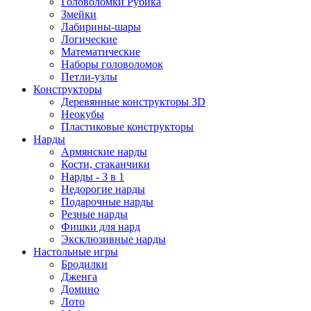
Головоломки Рубика
Змейки
Лабирины-шары
Логические
Математические
Наборы головоломок
Петли-узлы
Конструкторы
Деревянные конструкторы 3D
Неокубы
Пластиковые конструкторы
Нарды
Армянские нарды
Кости, стаканчики
Нарды - 3 в 1
Недорогие нарды
Подарочные нарды
Резные нарды
Фишки для нард
Эксклюзивные нарды
Настольные игры
Бродилки
Дженга
Домино
Лото