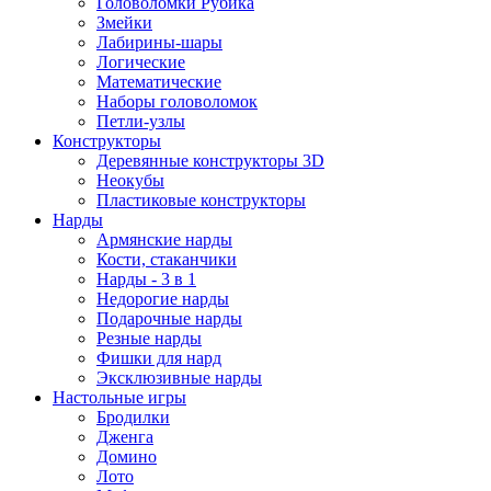
Головоломки Рубика
Змейки
Лабирины-шары
Логические
Математические
Наборы головоломок
Петли-узлы
Конструкторы
Деревянные конструкторы 3D
Неокубы
Пластиковые конструкторы
Нарды
Армянские нарды
Кости, стаканчики
Нарды - 3 в 1
Недорогие нарды
Подарочные нарды
Резные нарды
Фишки для нард
Эксклюзивные нарды
Настольные игры
Бродилки
Дженга
Домино
Лото