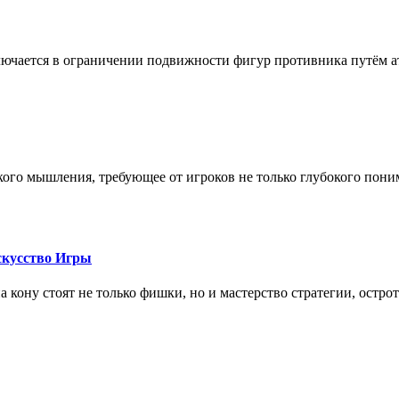
лючается в ограничении подвижности фигур противника путём ат
кого мышления, требующее от игроков не только глубокого пони
скусство Игры
на кону стоят не только фишки, но и мастерство стратегии, остро