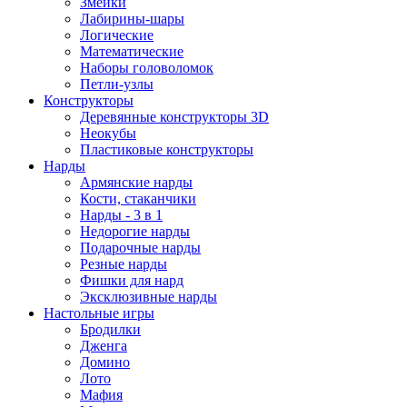
Змейки
Лабирины-шары
Логические
Математические
Наборы головоломок
Петли-узлы
Конструкторы
Деревянные конструкторы 3D
Неокубы
Пластиковые конструкторы
Нарды
Армянские нарды
Кости, стаканчики
Нарды - 3 в 1
Недорогие нарды
Подарочные нарды
Резные нарды
Фишки для нард
Эксклюзивные нарды
Настольные игры
Бродилки
Дженга
Домино
Лото
Мафия