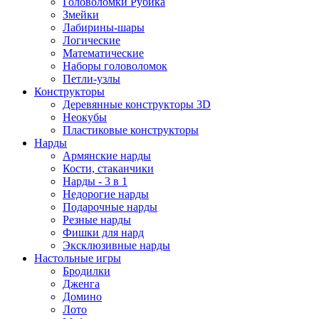
Головоломки Рубика
Змейки
Лабирины-шары
Логические
Математические
Наборы головоломок
Петли-узлы
Конструкторы
Деревянные конструкторы 3D
Неокубы
Пластиковые конструкторы
Нарды
Армянские нарды
Кости, стаканчики
Нарды - 3 в 1
Недорогие нарды
Подарочные нарды
Резные нарды
Фишки для нард
Эксклюзивные нарды
Настольные игры
Бродилки
Дженга
Домино
Лото