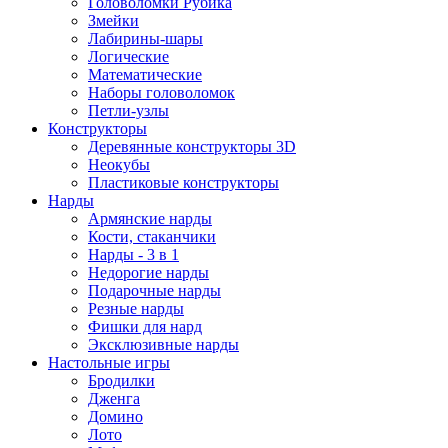
Головоломки Рубика
Змейки
Лабирины-шары
Логические
Математические
Наборы головоломок
Петли-узлы
Конструкторы
Деревянные конструкторы 3D
Неокубы
Пластиковые конструкторы
Нарды
Армянские нарды
Кости, стаканчики
Нарды - 3 в 1
Недорогие нарды
Подарочные нарды
Резные нарды
Фишки для нард
Эксклюзивные нарды
Настольные игры
Бродилки
Дженга
Домино
Лото