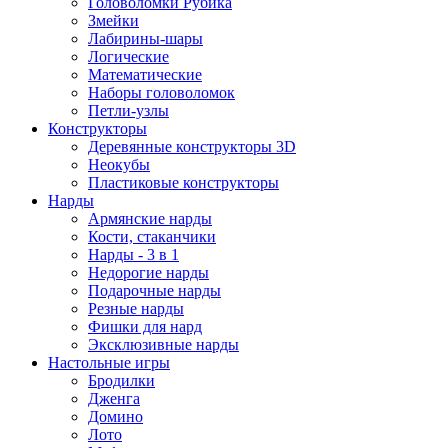
Головоломки Рубика
Змейки
Лабирины-шары
Логические
Математические
Наборы головоломок
Петли-узлы
Конструкторы
Деревянные конструкторы 3D
Неокубы
Пластиковые конструкторы
Нарды
Армянские нарды
Кости, стаканчики
Нарды - 3 в 1
Недорогие нарды
Подарочные нарды
Резные нарды
Фишки для нард
Эксклюзивные нарды
Настольные игры
Бродилки
Дженга
Домино
Лото