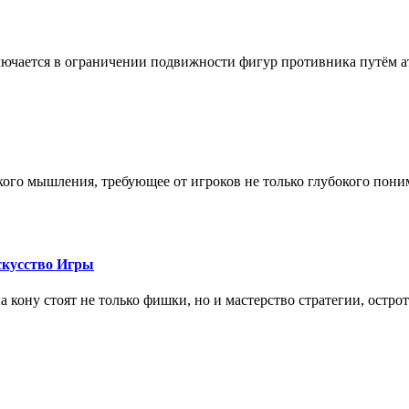
лючается в ограничении подвижности фигур противника путём ат
кого мышления, требующее от игроков не только глубокого пони
скусство Игры
на кону стоят не только фишки, но и мастерство стратегии, остро