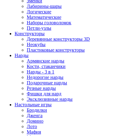
Змейки
Лабирины-шары
Логические
Математические
Наборы головоломок
Петли-узлы
Конструкторы
Деревянные конструкторы 3D
Неокубы
Пластиковые конструкторы
Нарды
Армянские нарды
Кости, стаканчики
Нарды - 3 в 1
Недорогие нарды
Подарочные нарды
Резные нарды
Фишки для нард
Эксклюзивные нарды
Настольные игры
Бродилки
Дженга
Домино
Лото
Мафия