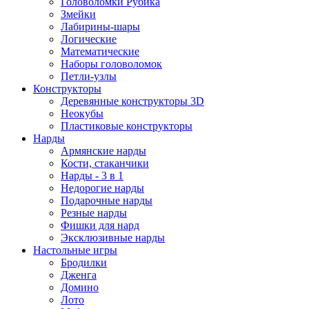
Головоломки Рубика
Змейки
Лабирины-шары
Логические
Математические
Наборы головоломок
Петли-узлы
Конструкторы
Деревянные конструкторы 3D
Неокубы
Пластиковые конструкторы
Нарды
Армянские нарды
Кости, стаканчики
Нарды - 3 в 1
Недорогие нарды
Подарочные нарды
Резные нарды
Фишки для нард
Эксклюзивные нарды
Настольные игры
Бродилки
Дженга
Домино
Лото