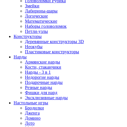
Головоломки Рубика
Змейки
Лабирины-шары
Логические
Математические
Наборы головоломок
Петли-узлы
Конструкторы
Деревянные конструкторы 3D
Неокубы
Пластиковые конструкторы
Нарды
Армянские нарды
Кости, стаканчики
Нарды - 3 в 1
Недорогие нарды
Подарочные нарды
Резные нарды
Фишки для нард
Эксклюзивные нарды
Настольные игры
Бродилки
Дженга
Домино
Лото