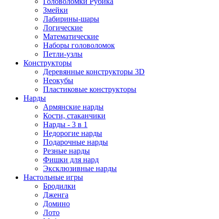
Головоломки Рубика
Змейки
Лабирины-шары
Логические
Математические
Наборы головоломок
Петли-узлы
Конструкторы
Деревянные конструкторы 3D
Неокубы
Пластиковые конструкторы
Нарды
Армянские нарды
Кости, стаканчики
Нарды - 3 в 1
Недорогие нарды
Подарочные нарды
Резные нарды
Фишки для нард
Эксклюзивные нарды
Настольные игры
Бродилки
Дженга
Домино
Лото