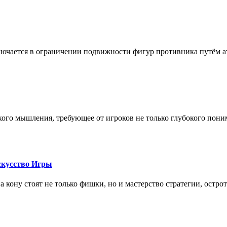
лючается в ограничении подвижности фигур противника путём ат
кого мышления, требующее от игроков не только глубокого пони
скусство Игры
на кону стоят не только фишки, но и мастерство стратегии, остро