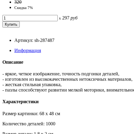
320
Скидка 7%
297
руб
x
Артикул: sh-287487
Информация
Описание
- яркое, четкое изображение, точность подгонки деталей,
- изготовлен из высококачественных нетоксичных материалов,
- жесткая стильная упаковка,
- пазлы способствуют развитии мелкой моторики, внимательно
Характеристики
Размер картинки: 68 x 48 см
Количество деталей: 1000
Размер детали: 1,8 x 2 см