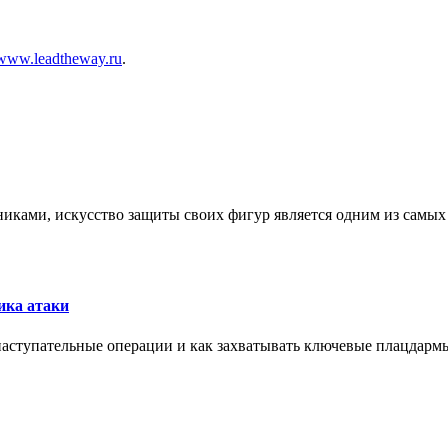
www.leadtheway.ru
.
никами, искусство защиты своих фигур является одним из самы
ика атаки
 наступательные операции и как захватывать ключевые плацдармы