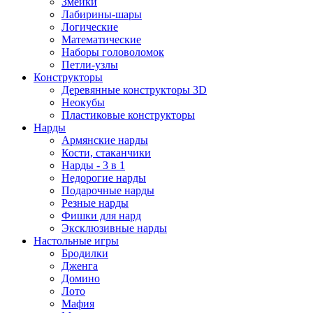
Змейки
Лабирины-шары
Логические
Математические
Наборы головоломок
Петли-узлы
Конструкторы
Деревянные конструкторы 3D
Неокубы
Пластиковые конструкторы
Нарды
Армянские нарды
Кости, стаканчики
Нарды - 3 в 1
Недорогие нарды
Подарочные нарды
Резные нарды
Фишки для нард
Эксклюзивные нарды
Настольные игры
Бродилки
Дженга
Домино
Лото
Мафия