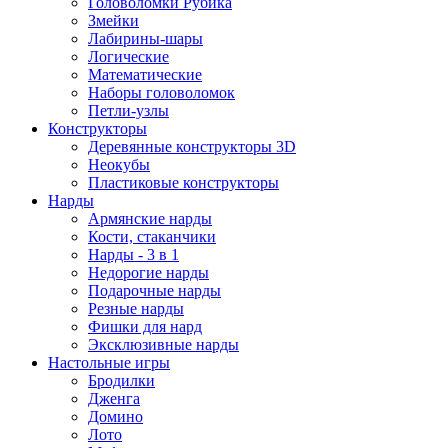
Головоломки Рубика
Змейки
Лабирины-шары
Логические
Математические
Наборы головоломок
Петли-узлы
Конструкторы
Деревянные конструкторы 3D
Неокубы
Пластиковые конструкторы
Нарды
Армянские нарды
Кости, стаканчики
Нарды - 3 в 1
Недорогие нарды
Подарочные нарды
Резные нарды
Фишки для нард
Эксклюзивные нарды
Настольные игры
Бродилки
Дженга
Домино
Лото