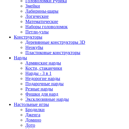
Головоломки Рубика
Змейки
Лабирины-шары
Логические
Математические
Наборы головоломок
Петли-узлы
Конструкторы
Деревянные конструкторы 3D
Неокубы
Пластиковые конструкторы
Нарды
Армянские нарды
Кости, стаканчики
Нарды - 3 в 1
Недорогие нарды
Подарочные нарды
Резные нарды
Фишки для нард
Эксклюзивные нарды
Настольные игры
Бродилки
Дженга
Домино
Лото