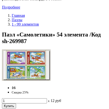
Подробнее
Главная
Пазлы
1 - 99 элементов
Пазл «Самолетики» 54 элемента /Код
sh-269987
16
Скидка 25%
12
руб
x