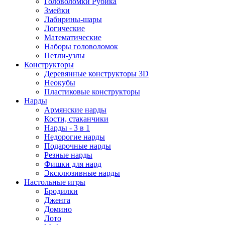
Головоломки Рубика
Змейки
Лабирины-шары
Логические
Математические
Наборы головоломок
Петли-узлы
Конструкторы
Деревянные конструкторы 3D
Неокубы
Пластиковые конструкторы
Нарды
Армянские нарды
Кости, стаканчики
Нарды - 3 в 1
Недорогие нарды
Подарочные нарды
Резные нарды
Фишки для нард
Эксклюзивные нарды
Настольные игры
Бродилки
Дженга
Домино
Лото