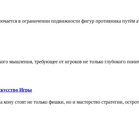
лючается в ограничении подвижности фигур противника путём ат
кого мышления, требующее от игроков не только глубокого пони
скусство Игры
на кону стоят не только фишки, но и мастерство стратегии, остро