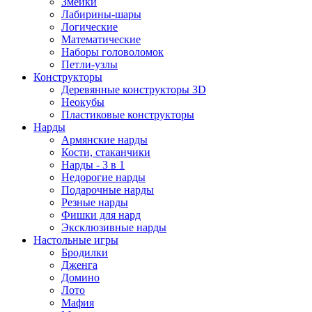
Змейки
Лабирины-шары
Логические
Математические
Наборы головоломок
Петли-узлы
Конструкторы
Деревянные конструкторы 3D
Неокубы
Пластиковые конструкторы
Нарды
Армянские нарды
Кости, стаканчики
Нарды - 3 в 1
Недорогие нарды
Подарочные нарды
Резные нарды
Фишки для нард
Эксклюзивные нарды
Настольные игры
Бродилки
Дженга
Домино
Лото
Мафия