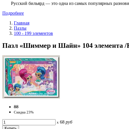
Русский бильярд — это одна из самых популярных разнови
Подробнее
Главная
Пазлы
100 - 199 элементов
Пазл «Шиммер и Шайн» 104 элемента /К
88
Скидка 23%
68
руб
x