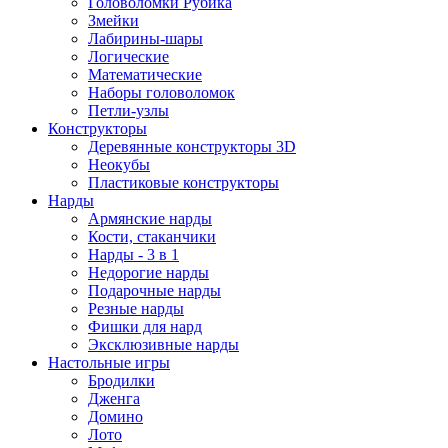
Головоломки Рубика
Змейки
Лабирины-шары
Логические
Математические
Наборы головоломок
Петли-узлы
Конструкторы
Деревянные конструкторы 3D
Неокубы
Пластиковые конструкторы
Нарды
Армянские нарды
Кости, стаканчики
Нарды - 3 в 1
Недорогие нарды
Подарочные нарды
Резные нарды
Фишки для нард
Эксклюзивные нарды
Настольные игры
Бродилки
Дженга
Домино
Лото