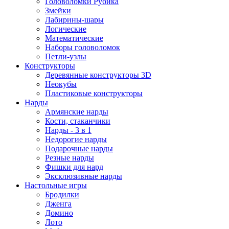
Головоломки Рубика
Змейки
Лабирины-шары
Логические
Математические
Наборы головоломок
Петли-узлы
Конструкторы
Деревянные конструкторы 3D
Неокубы
Пластиковые конструкторы
Нарды
Армянские нарды
Кости, стаканчики
Нарды - 3 в 1
Недорогие нарды
Подарочные нарды
Резные нарды
Фишки для нард
Эксклюзивные нарды
Настольные игры
Бродилки
Дженга
Домино
Лото