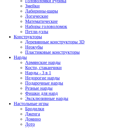
Головоломки Рубика
Змейки
Лабирины-шары
Логические
Математические
Наборы головоломок
Петли-узлы
Конструкторы
Деревянные конструкторы 3D
Неокубы
Пластиковые конструкторы
Нарды
Армянские нарды
Кости, стаканчики
Нарды - 3 в 1
Недорогие нарды
Подарочные нарды
Резные нарды
Фишки для нард
Эксклюзивные нарды
Настольные игры
Бродилки
Дженга
Домино
Лото