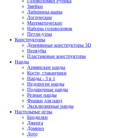
Головоломки Рубика
Змейки
Лабирины-шары
Логические
Математические
Наборы головоломок
Петли-узлы
Конструкторы
Деревянные конструкторы 3D
Неокубы
Пластиковые конструкторы
Нарды
Армянские нарды
Кости, стаканчики
Нарды - 3 в 1
Недорогие нарды
Подарочные нарды
Резные нарды
Фишки для нард
Эксклюзивные нарды
Настольные игры
Бродилки
Дженга
Домино
Лото