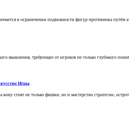
лючается в ограничении подвижности фигур противника путём ат
кого мышления, требующее от игроков не только глубокого пони
скусство Игры
на кону стоят не только фишки, но и мастерство стратегии, остро