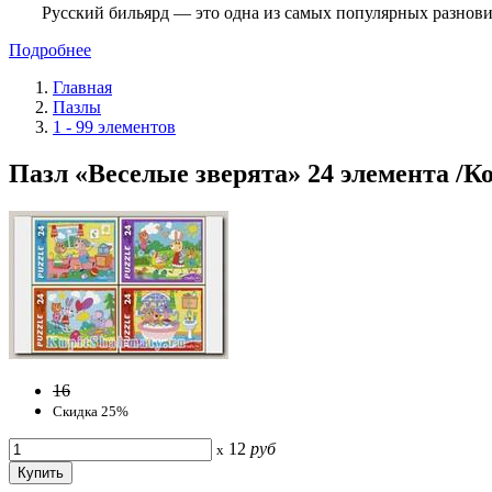
Русский бильярд — это одна из самых популярных разнови
Подробнее
Главная
Пазлы
1 - 99 элементов
Пазл «Веселые зверята» 24 элемента /Ко
16
Скидка 25%
12
руб
x