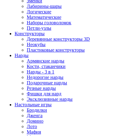
Змейки
Лабирины-шары
Логические
Математические
Наборы головоломок
Петли-узлы
Конструкторы
Деревянные конструкторы 3D
Неокубы
Пластиковые конструкторы
Нарды
Армянские нарды
Кости, стаканчики
Нарды - 3 в 1
Недорогие нарды
Подарочные нарды
Резные нарды
Фишки для нард
Эксклюзивные нарды
Настольные игры
Бродилки
Дженга
Домино
Лото
Мафия