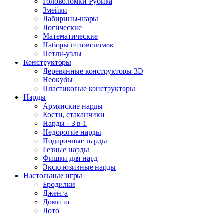
Головоломки Рубика
Змейки
Лабирины-шары
Логические
Математические
Наборы головоломок
Петли-узлы
Конструкторы
Деревянные конструкторы 3D
Неокубы
Пластиковые конструкторы
Нарды
Армянские нарды
Кости, стаканчики
Нарды - 3 в 1
Недорогие нарды
Подарочные нарды
Резные нарды
Фишки для нард
Эксклюзивные нарды
Настольные игры
Бродилки
Дженга
Домино
Лото