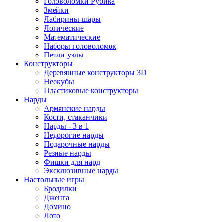
Головоломки Рубика
Змейки
Лабирины-шары
Логические
Математические
Наборы головоломок
Петли-узлы
Конструкторы
Деревянные конструкторы 3D
Неокубы
Пластиковые конструкторы
Нарды
Армянские нарды
Кости, стаканчики
Нарды - 3 в 1
Недорогие нарды
Подарочные нарды
Резные нарды
Фишки для нард
Эксклюзивные нарды
Настольные игры
Бродилки
Дженга
Домино
Лото