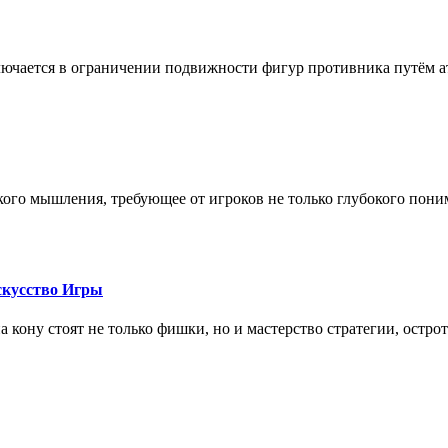
лючается в ограничении подвижности фигур противника путём ат
кого мышления, требующее от игроков не только глубокого пони
скусство Игры
на кону стоят не только фишки, но и мастерство стратегии, остро