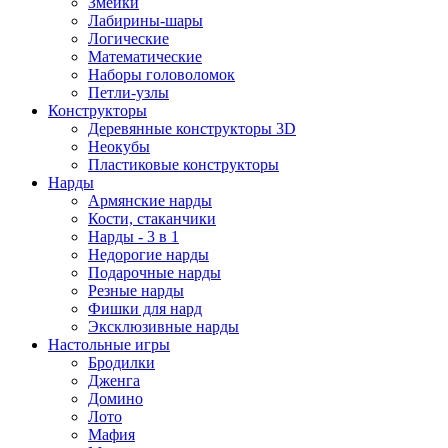
Змейки
Лабирины-шары
Логические
Математические
Наборы головоломок
Петли-узлы
Конструкторы
Деревянные конструкторы 3D
Неокубы
Пластиковые конструкторы
Нарды
Армянские нарды
Кости, стаканчики
Нарды - 3 в 1
Недорогие нарды
Подарочные нарды
Резные нарды
Фишки для нард
Эксклюзивные нарды
Настольные игры
Бродилки
Дженга
Домино
Лото
Мафия