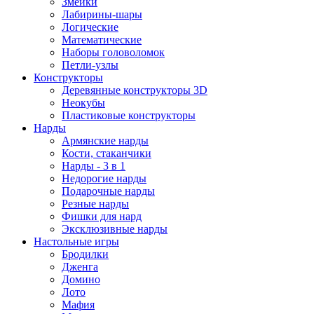
Змейки
Лабирины-шары
Логические
Математические
Наборы головоломок
Петли-узлы
Конструкторы
Деревянные конструкторы 3D
Неокубы
Пластиковые конструкторы
Нарды
Армянские нарды
Кости, стаканчики
Нарды - 3 в 1
Недорогие нарды
Подарочные нарды
Резные нарды
Фишки для нард
Эксклюзивные нарды
Настольные игры
Бродилки
Дженга
Домино
Лото
Мафия