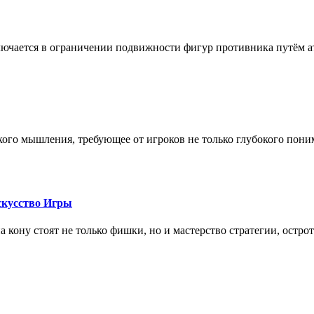
лючается в ограничении подвижности фигур противника путём ат
кого мышления, требующее от игроков не только глубокого пони
скусство Игры
на кону стоят не только фишки, но и мастерство стратегии, остро