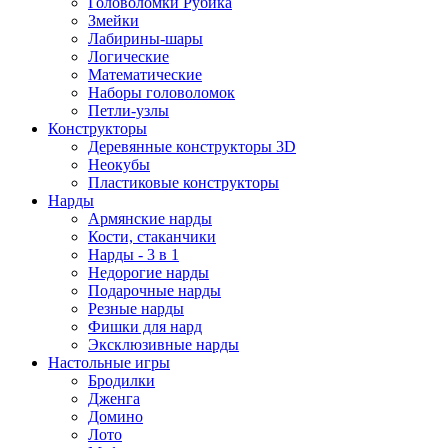
Головоломки Рубика
Змейки
Лабирины-шары
Логические
Математические
Наборы головоломок
Петли-узлы
Конструкторы
Деревянные конструкторы 3D
Неокубы
Пластиковые конструкторы
Нарды
Армянские нарды
Кости, стаканчики
Нарды - 3 в 1
Недорогие нарды
Подарочные нарды
Резные нарды
Фишки для нард
Эксклюзивные нарды
Настольные игры
Бродилки
Дженга
Домино
Лото