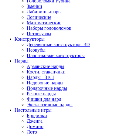
Головоломки Рубика
Змейки
Лабирины-шары
Логические
Математические
Наборы головоломок
Петли-узлы
Конструкторы
Деревянные конструкторы 3D
Неокубы
Пластиковые конструкторы
Нарды
Армянские нарды
Кости, стаканчики
Нарды - 3 в 1
Недорогие нарды
Подарочные нарды
Резные нарды
Фишки для нард
Эксклюзивные нарды
Настольные игры
Бродилки
Дженга
Домино
Лото