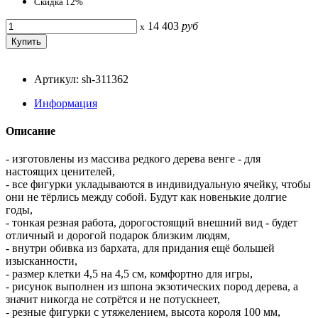
Скидка 12%
14 403
руб
x
Артикул: sh-311362
Информация
Описание
- изготовлены из массива редкого дерева венге - для
настоящих ценителей,
- все фигурки укладываются в индивидуальную ячейку, чтобы
они не тёрлись между собой. Будут как новенькие долгие
годы,
- тонкая резная работа, дорогостоящий внешний вид - будет
отличный и дорогой подарок близким людям,
- внутри обивка из бархата, для придания ещё большей
изысканности,
- размер клетки 4,5 на 4,5 см, комфортно для игры,
- рисунок выполнен из шпона экзотических пород дерева, а
значит никогда не сотрётся и не потускнеет,
- резные фигурки с утяжелением, высота короля 100 мм,