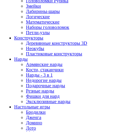
Головоломки Рубика
Змейки
Лабирины-шары
Логические
Математические
Наборы головоломок
Петли-узлы
Конструкторы
Деревянные конструкторы 3D
Неокубы
Пластиковые конструкторы
Нарды
Армянские нарды
Кости, стаканчики
Нарды - 3 в 1
Недорогие нарды
Подарочные нарды
Резные нарды
Фишки для нард
Эксклюзивные нарды
Настольные игры
Бродилки
Дженга
Домино
Лото