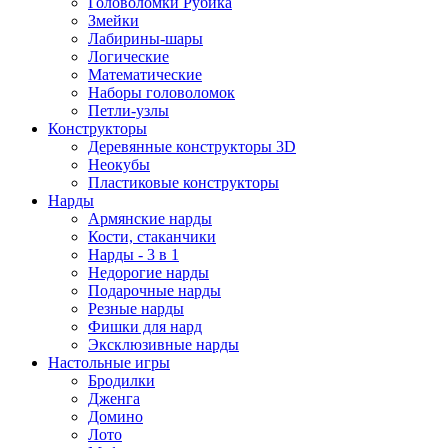
Головоломки Рубика
Змейки
Лабирины-шары
Логические
Математические
Наборы головоломок
Петли-узлы
Конструкторы
Деревянные конструкторы 3D
Неокубы
Пластиковые конструкторы
Нарды
Армянские нарды
Кости, стаканчики
Нарды - 3 в 1
Недорогие нарды
Подарочные нарды
Резные нарды
Фишки для нард
Эксклюзивные нарды
Настольные игры
Бродилки
Дженга
Домино
Лото